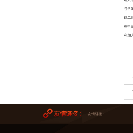
包含
群二
在申
利加
友情链接：