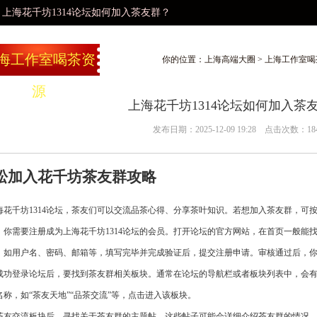
海花千坊1314论坛如何加入茶友群？
海工作室喝茶资
你的位置：
上海高端大圈
>
上海工作室喝
源
上海花千坊1314论坛如何加入茶
发布日期：2025-12-09 19:28 点击次数：18
松加入花千坊茶友群攻略
海花千坊1314论坛，茶友们可以交流品茶心得、分享茶叶知识。若想加入茶友群，可
，你需要注册成为上海花千坊1314论坛的会员。打开论坛的官方网站，在首页一般能
，如用户名、密码、邮箱等，填写完毕并完成验证后，提交注册申请。审核通过后，
成功登录论坛后，要找到茶友群相关板块。通常在论坛的导航栏或者板块列表中，会
名称，如“茶友天地”“品茶交流”等，点击进入该板块。
茶友交流板块后，寻找关于茶友群的主题帖。这些帖子可能会详细介绍茶友群的情况