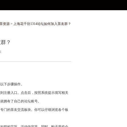
茶资源
> 上海花千坊1314论坛如何加入茶友群？
友群？
4
按以下步骤操作。
找到注册入口。点击后，按照系统提示填写相关
你就拥有了自己的论坛账号。
有专门的茶友交流板块。你可以仔细浏览各个板
，如群的宗旨、活动内容等。同时，帖子里也会