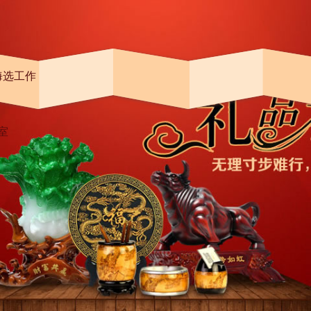
海选工作
室